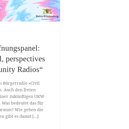
fnungspanel:
l, perspectives
unity Radios“
 Bürgerradio »Civil
n. Auch den freien
einer zukünftigen UKW-
. Was bedeutet das für
auraum? Wie gehen die
n gibt es damit […]