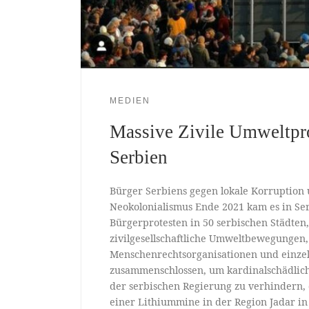
MEDIEN
Massive Zivile Umweltpro
Serbien
Bürger Serbiens gegen lokale Korruption 
Neokolonialismus Ende 2021 kam es in Se
Bürgerprotesten in 50 serbischen Städten,
zivilgesellschaftliche Umweltbewegungen,
Menschenrechtsorganisationen und einze
zusammenschlossen, um kardinalschädlich
der serbischen Regierung zu verhindern,
einer Lithiummine in der Region Jadar in