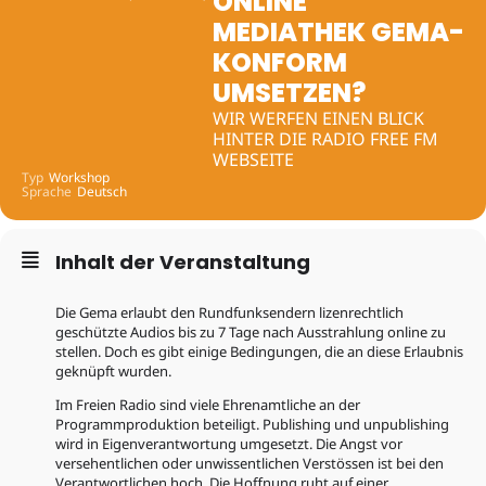
ONLINE
MEDIATHEK GEMA-
KONFORM
UMSETZEN?
WIR WERFEN EINEN BLICK
HINTER DIE RADIO FREE FM
WEBSEITE
Typ
Workshop
Sprache
Deutsch
Inhalt der Veranstaltung
Die Gema erlaubt den Rundfunksendern lizenrechtlich
geschützte Audios bis zu 7 Tage nach Ausstrahlung online zu
stellen. Doch es gibt einige Bedingungen, die an diese Erlaubnis
geknüpft wurden.
Im Freien Radio sind viele Ehrenamtliche an der
Programmproduktion beteiligt. Publishing und unpublishing
wird in Eigenverantwortung umgesetzt. Die Angst vor
versehentlichen oder unwissentlichen Verstössen ist bei den
Verantwortlichen hoch. Die Hoffnung ruht auf einer