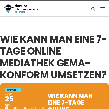
Zum Inhalt springen
Search
Me
WIE KANN MAN EINE 7-
TAGE ONLINE
MEDIATHEK GEMA-
KONFORM UMSETZEN?
VIRTUELL
WIE KANN MAN
2020
25
EINE 7-TAGE
APR
10:00 - 12:00
(GMT+02:00)