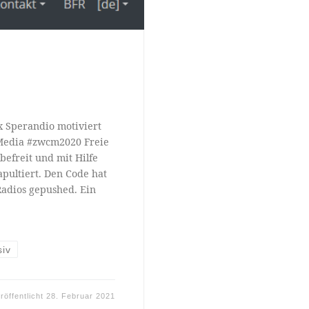
x Sperandio motiviert
Media #zwcm2020 Freie
befreit und mit Hilfe
apultiert. Den Code hat
 Radios gepushed. Ein
siv
röffentlicht
28. Februar 2021