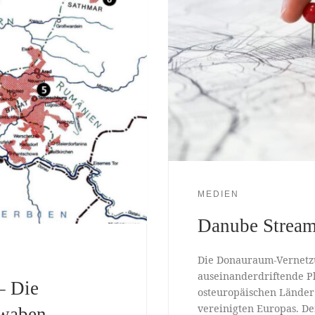
MEDIEN
Danube Strea
Die Donauraum-Vernetzu
auseinanderdriftende Pla
– Die
osteuropäischen Lände
vereinigten Europas. De
hwaben