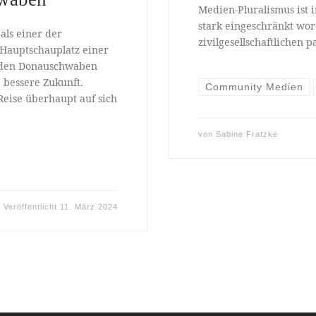
Medien-Pluralismus ist 
stark eingeschränkt word
als einer der
zivilgesellschaftlichen 
 Hauptschauplatz einer
n den Donauschwaben
 bessere Zukunft.
Community Medien
eise überhaupt auf sich
von
Sabine Fratzke
Veröffentlicht
11. März 2024