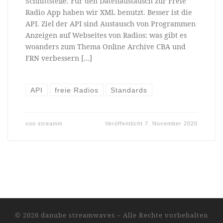
Schnittstelle. Für den Datenaustausch zur Freie
Radio App haben wir XML benutzt. Besser ist die
API. Ziel der API sind Austausch von Programmen
Anzeigen auf Webseites von Radios: was gibt es
woanders zum Thema Online Archive CBA und
FRN verbessern […]
API
freie Radios
Standards
von
streamin
Veröffentlicht
7. November 2020
© 2026
danube streamwaves
–
Alle Rechte vorbehalten