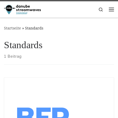
Zum Inhalt springen
Search
Me
Startseite
»
Standards
Standards
1 Beitrag