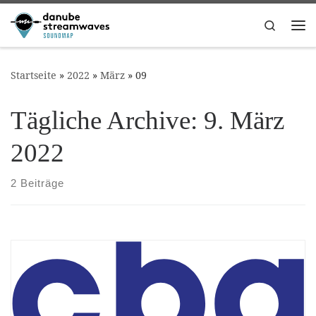
Zum Inhalt springen
Search
Me
Startseite
»
2022
»
März
»
09
Tägliche Archive:
9. März
2022
2 Beiträge