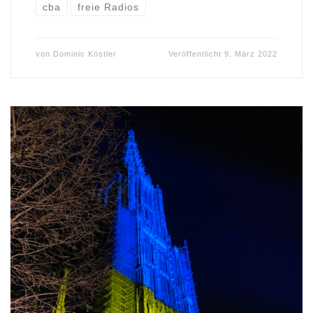
cba
freie Radios
von
Dominic Köstler
Veröffentlicht
9. März 2022