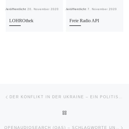
Veröffentlicht
20. November 2020
Veröffentlicht
7. November 2020
Ve
LOHROthek
Freie Radio API
Beitragsnavigation
Vorheriger Beitrag
DER KONFLIKT IN DER UKRAINE – EIN POLITISCHER UND KULTURGESCHICHTLICHER KONTEXT AUS DER SICHT EINES SLAWISTEN
ZURÜCK ZUR BEITRAGSL
Nä
OPENAUDIOSEARCH (OAS) – SCHLAGWORTE UND RECHERCHE