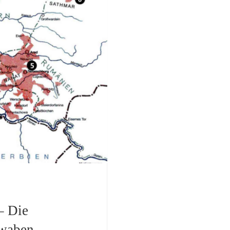
– Die
hwaben