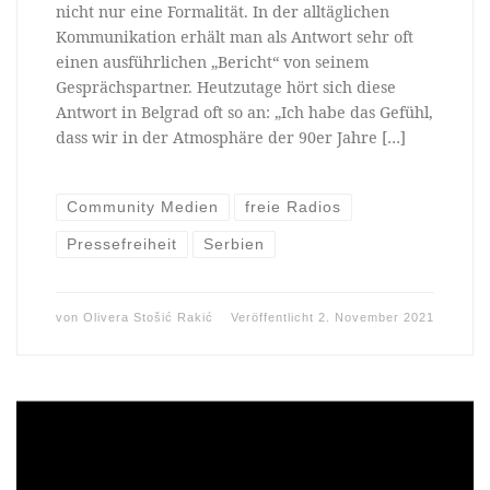
nicht nur eine Formalität. In der alltäglichen
Kommunikation erhält man als Antwort sehr oft
einen ausführlichen „Bericht“ von seinem
Gesprächspartner. Heutzutage hört sich diese
Antwort in Belgrad oft so an: „Ich habe das Gefühl,
dass wir in der Atmosphäre der 90er Jahre […]
Community Medien
freie Radios
Pressefreiheit
Serbien
von
Olivera Stošić Rakić
Veröffentlicht
2. November 2021